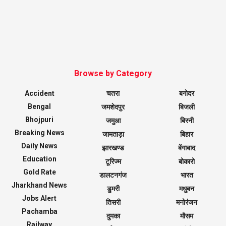
Browse by Category
Accident
चतरा
बगोदर
Bengal
जमशेदपुर
बिजली
Bhojpuri
जमुआ
बिरनी
Breaking News
जामताड़ा
बिहार
Daily News
झारखण्ड
बेंगाबाद
Education
टूरिज्म
बोकारो
Gold Rate
डालटनगंज
भारत
Jharkhand News
डुमरी
मधुबन
Jobs Alert
तिसरी
मनोरंजन
Pachamba
दुमका
मौसम
Railway