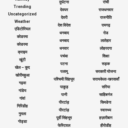
दुर्घटना
रांची
Trending
देवघर
राजधनवार
Uncategorized
देवरी
राजनीति
Weather
देश विदेश
रामगढ़
एडिटोरियल
धनबाद
रोड
कोडरमा
धनबाद
लातेहार
कोडरमा
धनवार
लोहरदगा
क्राइम
पचंबा
शिक्षा
खूंटी
पटना
सड़क
खेल – कूद
पलामू
सरकारी योजना
खोरीमहुआ
पश्चिमी सिंहभूम
सरायकेला-खरसावाँ
गढ़वा
पाकुड़
सरिया
गांडेय
पानी
साहिबगंज
गांवां
पीरटांड़
सिमडेगा
गिरिडीह
पीरटांड़
स्वास्थ्य
गुमला
पूर्वी सिंहभूम
हज़ारीबाग
गोड्डा
फेस्टिवल
हीरोडीह