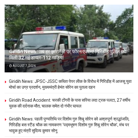
Giridih News: अब हर इमरजेंसी पर फौरन एक्शन! गिरिडीह पुलिस को
मिली 32 नई डायल-112 गाड़ियां
AUGUST 7, 2026
Giridih News: JPSC-JSSC कथित पेपर लीक के विरोध में गिरिडीह में आजसू युवा
मोर्चा का उग्र प्रदर्शन, मुख्यमंत्री हेमंत सोरेन का पुतला दहन
Giridih Road Accident: चरकी टोंगरी के पास सरिया लदा ट्रक पलटा, 27 वर्षीय
युवक की दर्दनाक मौत; चालक समेत दो गंभीर घायल
Giridih News: पहली पुण्यतिथि पर दिशोम गुरु शिबू सोरेन को अश्रुपूर्ण श्रद्धांजलि,
गिरिडीह बस स्टैंड चौक का नामकरण ‘पद्मभूषण दिशोम गुरु शिबू सोरेन चौक’, मंच पर
भावुक हुए मंत्री सुदिव्य कुमार सोनू