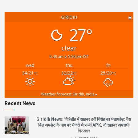
GIRIDIH
◉
27°
clear
5:49 am
5:56 pm IST
wed
thu
fri
34/21
32/22
25/20
°C
°C
°C
Weather forecast
Giridih, India ▸
Recent News
Giridih News: गिरिडीह में साइबर ठगी गिरोह का भंडाफोड़: गैस
बिल अपडेट के नाम पर भेजते थे फर्जी APK, दो साइबर अपराधी
गिरफ्तार