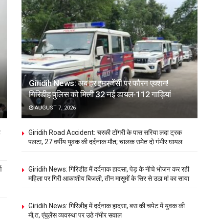
Giridih News: अब हर इमरजेंसी पर फौरन एक्शन!
गिरिडीह पुलिस को मिली 32 नई डायल-112 गाड़ियां
AUGUST 7, 2026
ह
Giridih Road Accident: चरकी टोंगरी के पास सरिया लदा ट्रक
पलटा, 27 वर्षीय युवक की दर्दनाक मौत; चालक समेत दो गंभीर घायल
ण
Giridih News: गिरिडीह में दर्दनाक हादसा, पेड़ के नीचे भोजन कर रही
महिला पर गिरी आकाशीय बिजली, तीन मासूमों के सिर से उठा मां का साया
Giridih News: गिरिडीह में दर्दनाक हादसा, बस की चपेट में युवक की
मौ,त, एंबुलेंस व्यवस्था पर उठे गंभीर सवाल