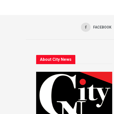
FACEBOOK
About City News