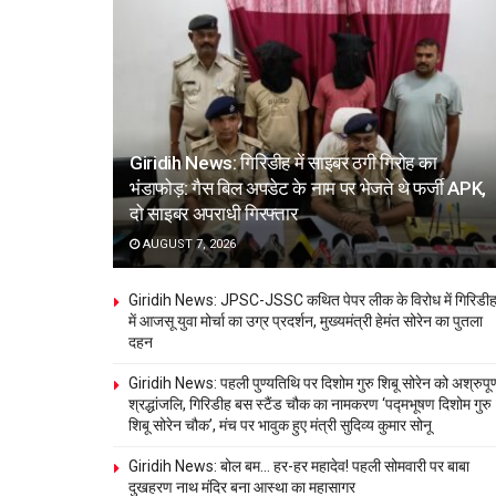
Giridih News: गिरिडीह में साइबर ठगी गिरोह का
भंडाफोड़: गैस बिल अपडेट के नाम पर भेजते थे फर्जी APK,
दो साइबर अपराधी गिरफ्तार
AUGUST 7, 2026
Giridih News: JPSC-JSSC कथित पेपर लीक के विरोध में गिरिडी
में आजसू युवा मोर्चा का उग्र प्रदर्शन, मुख्यमंत्री हेमंत सोरेन का पुतला
दहन
Giridih News: पहली पुण्यतिथि पर दिशोम गुरु शिबू सोरेन को अश्रुपूर्
श्रद्धांजलि, गिरिडीह बस स्टैंड चौक का नामकरण ‘पद्मभूषण दिशोम गुरु
शिबू सोरेन चौक’, मंच पर भावुक हुए मंत्री सुदिव्य कुमार सोनू
Giridih News: बोल बम… हर-हर महादेव! पहली सोमवारी पर बाबा
दुखहरण नाथ मंदिर बना आस्था का महासागर