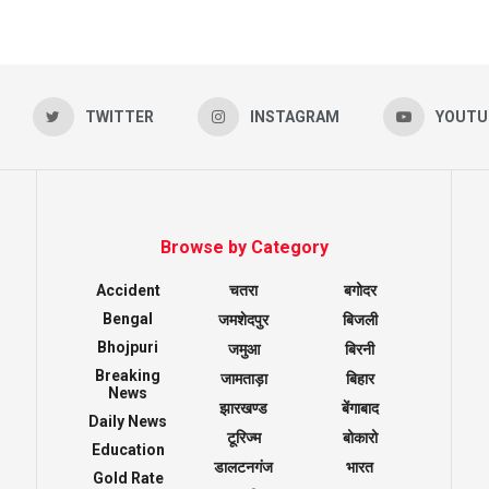
TWITTER
INSTAGRAM
YOUTU
Browse by Category
Accident
चतरा
बगोदर
Bengal
जमशेदपुर
बिजली
Bhojpuri
जमुआ
बिरनी
Breaking
जामताड़ा
बिहार
News
झारखण्ड
बेंगाबाद
Daily News
टूरिज्म
बोकारो
Education
डालटनगंज
भारत
Gold Rate