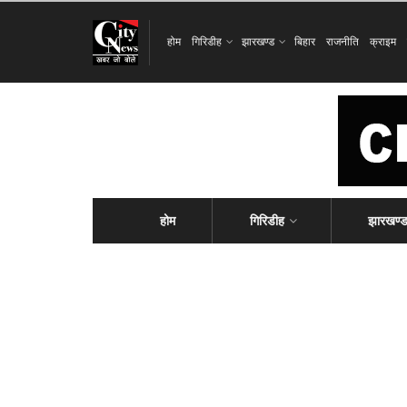
होम
गिरिडीह
झारखण्ड
बिहार
राजनीति
क्राइम
होम
गिरिडीह
झारखण्