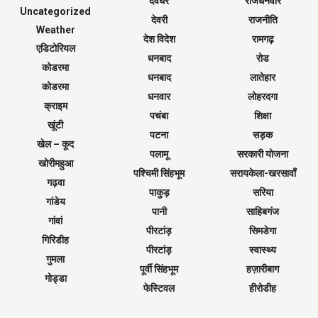
देवघर
राजधनवार
Uncategorized
देवरी
राजनीति
Weather
देश विदेश
रामगढ़
एडिटोरियल
धनबाद
रोड
कोडरमा
धनबाद
लातेहार
कोडरमा
धनवार
लोहरदगा
क्राइम
पचंबा
शिक्षा
खूंटी
पटना
सड़क
खेल – कूद
पलामू
सरकारी योजना
खोरीमहुआ
पश्चिमी सिंहभूम
सरायकेला-खरसावाँ
गढ़वा
पाकुड़
सरिया
गांडेय
पानी
साहिबगंज
गांवां
पीरटांड़
सिमडेगा
गिरिडीह
पीरटांड़
स्वास्थ्य
गुमला
पूर्वी सिंहभूम
हज़ारीबाग
गोड्डा
फेस्टिवल
हीरोडीह