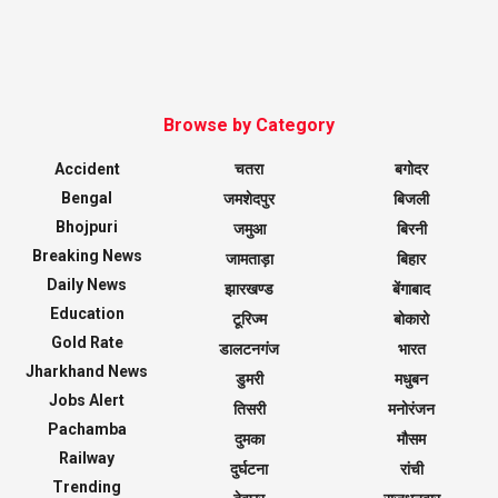
Browse by Category
Accident
चतरा
बगोदर
Bengal
जमशेदपुर
बिजली
Bhojpuri
जमुआ
बिरनी
Breaking News
जामताड़ा
बिहार
Daily News
झारखण्ड
बेंगाबाद
Education
टूरिज्म
बोकारो
Gold Rate
डालटनगंज
भारत
Jharkhand News
डुमरी
मधुबन
Jobs Alert
तिसरी
मनोरंजन
Pachamba
दुमका
मौसम
Railway
दुर्घटना
रांची
Trending