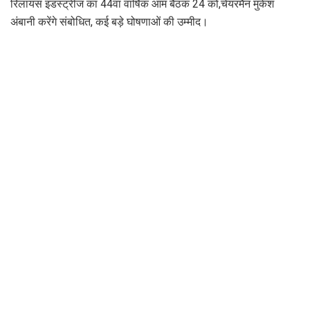
रिलायंस इंडस्ट्रीज का 44वां वार्षिक आम बैठक 24 को,चेयरमैन मुकेश
अंबानी करेंगे संबोधित, कई बड़े घोषणाओं की उम्मीद।