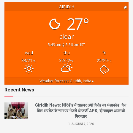
GIRIDIH
◉
27°
clear
5:49 am
5:56 pm IST
wed
thu
fri
34/21
32/22
25/20
°C
°C
°C
Weather forecast
Giridih, India ▸
Recent News
Giridih News: गिरिडीह में साइबर ठगी गिरोह का भंडाफोड़: गैस
बिल अपडेट के नाम पर भेजते थे फर्जी APK, दो साइबर अपराधी
गिरफ्तार
AUGUST 7, 2026