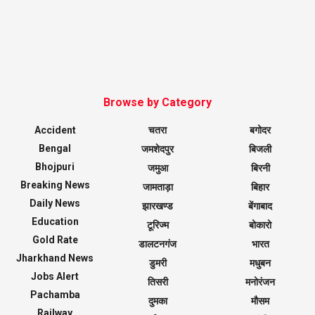
Browse by Category
Accident
चतरा
बगोदर
Bengal
जमशेदपुर
बिजली
Bhojpuri
जमुआ
बिरनी
Breaking News
जामताड़ा
बिहार
Daily News
झारखण्ड
बेंगाबाद
Education
टूरिज्म
बोकारो
Gold Rate
डालटनगंज
भारत
Jharkhand News
डुमरी
मधुबन
Jobs Alert
तिसरी
मनोरंजन
Pachamba
दुमका
मौसम
Railway