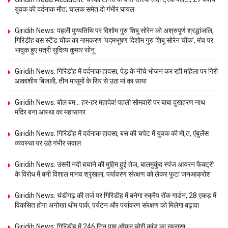
युवक की दर्दनाक मौत; चालक समेत दो गंभीर घायल
Giridih News: पहली पुण्यतिथि पर दिशोम गुरु शिबू सोरेन को अश्रुपूर्ण श्रद्धांजलि,
गिरिडीह बस स्टैंड चौक का नामकरण ‘पद्मभूषण दिशोम गुरु शिबू सोरेन चौक’, मंच पर
भावुक हुए मंत्री सुदिव्य कुमार सोनू
Giridih News: गिरिडीह में दर्दनाक हादसा, पेड़ के नीचे भोजन कर रही महिला पर गिरी
आकाशीय बिजली, तीन मासूमों के सिर से उठा मां का साया
Giridih News: बोल बम… हर-हर महादेव! पहली सोमवारी पर बाबा दुखहरण नाथ
मंदिर बना आस्था का महासागर
Giridih News: गिरिडीह में दर्दनाक हादसा, बस की चपेट में युवक की मौ,त, एंबुलेंस
व्यवस्था पर उठे गंभीर सवाल
Giridih News: उसरी नदी बचाने की मुहिम हुई तेज, बालमुकुंद स्पंज आयरन फैक्ट्री
के विरोध में बनी विशाल मानव श्रृंखला, पर्यावरण संरक्षण को लेकर फूटा जनआक्रोश
Giridih News: चंडीगढ़ की तर्ज पर गिरिडीह में बनेगा स्क्रैप रॉक गार्डन, 28 एकड़ में
विकसित होगा अनोखा थीम पार्क, पर्यटन और पर्यावरण संरक्षण को मिलेगा बढ़ावा
Giridih News: गिरिडीह में 246 टिन पाम ऑयल चोरी कांड का खुलासा,