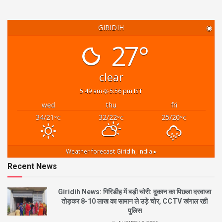
GIRIDIH
◉
27°
clear
5:49 am
5:56 pm IST
wed
thu
fri
34/21
32/22
25/20
°C
°C
°C
Weather forecast
Giridih, India ▸
Recent News
Giridih News: गिरिडीह में बड़ी चोरी: दुकान का पिछला दरवाजा
तोड़कर 8-10 लाख का सामान ले उड़े चोर, CCTV खंगाल रही
पुलिस