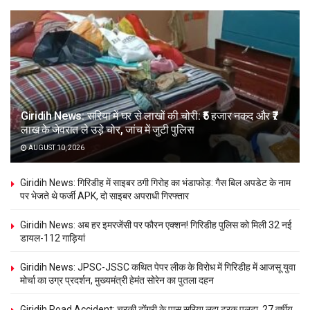
Giridih News: सरिया में घर से लाखों की चोरी: ₹5 हजार नकद और ₹7
लाख के जेवरात ले उड़े चोर, जांच में जुटी पुलिस
AUGUST 10, 2026
Giridih News: गिरिडीह में साइबर ठगी गिरोह का भंडाफोड़: गैस बिल अपडेट के नाम
पर भेजते थे फर्जी APK, दो साइबर अपराधी गिरफ्तार
Giridih News: अब हर इमरजेंसी पर फौरन एक्शन! गिरिडीह पुलिस को मिली 32 नई
डायल-112 गाड़ियां
Giridih News: JPSC-JSSC कथित पेपर लीक के विरोध में गिरिडीह में आजसू युवा
मोर्चा का उग्र प्रदर्शन, मुख्यमंत्री हेमंत सोरेन का पुतला दहन
Giridih Road Accident: चरकी टोंगरी के पास सरिया लदा ट्रक पलटा, 27 वर्षीय