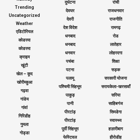
दुर्घटना
रांची
Trending
देवघर
राजधनवार
Uncategorized
देवरी
राजनीति
Weather
देश विदेश
रामगढ़
एडिटोरियल
धनबाद
रोड
कोडरमा
धनबाद
लातेहार
कोडरमा
धनवार
लोहरदगा
क्राइम
पचंबा
शिक्षा
खूंटी
पटना
सड़क
खेल – कूद
पलामू
सरकारी योजना
खोरीमहुआ
पश्चिमी सिंहभूम
सरायकेला-खरसावाँ
गढ़वा
पाकुड़
सरिया
गांडेय
पानी
साहिबगंज
गांवां
पीरटांड़
सिमडेगा
गिरिडीह
पीरटांड़
स्वास्थ्य
गुमला
पूर्वी सिंहभूम
हज़ारीबाग
गोड्डा
फेस्टिवल
हीरोडीह