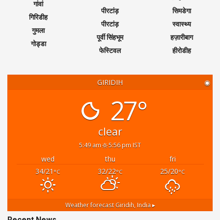
गांवां
पीरटांड़
सिमडेगा
गिरिडीह
पीरटांड़
स्वास्थ्य
गुमला
पूर्वी सिंहभूम
हज़ारीबाग
गोड्डा
फेस्टिवल
हीरोडीह
GIRIDIH
◉
27°
clear
5:49 am
5:56 pm IST
wed
thu
fri
34/21
32/22
25/20
°C
°C
°C
Weather forecast
Giridih, India ▸
Recent News