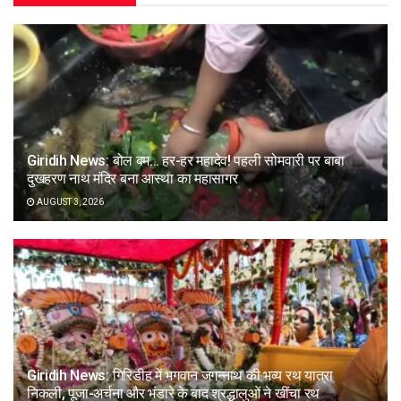
Giridih News: बोल बम… हर-हर महादेव! पहली सोमवारी पर बाबा
दुखहरण नाथ मंदिर बना आस्था का महासागर
AUGUST 3, 2026
Giridih News: गिरिडीह में भगवान जगन्नाथ की भव्य रथ यात्रा
निकली, पूजा-अर्चना और भंडारे के बाद श्रद्धालुओं ने खींचा रथ