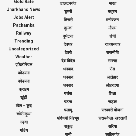
Gold Rate
डालटनगंज
भारत
Jharkhand News
डुमरी
मधुबन
Jobs Alert
तिसरी
मनोरंजन
Pachamba
दुमका
मौसम
Railway
दुर्घटना
रांची
Trending
देवघर
राजधनवार
Uncategorized
देवरी
राजनीति
Weather
देश विदेश
रामगढ़
एडिटोरियल
धनबाद
रोड
कोडरमा
धनबाद
लातेहार
कोडरमा
धनवार
लोहरदगा
क्राइम
पचंबा
शिक्षा
खूंटी
पटना
सड़क
खेल – कूद
पलामू
सरकारी योजना
खोरीमहुआ
पश्चिमी सिंहभूम
सरायकेला-खरसावाँ
गढ़वा
पाकुड़
सरिया
गांडेय
पानी
साहिबगंज