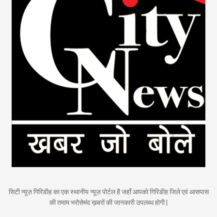
सिटी न्यूज़ गिरिडीह का एक स्थानीय न्यूज़ पोर्टल है जहाँ आपको गिरिडीह जिले एवं आसपास
की तमाम भरोसेमंद ख़बरों की जानकारी उपलब्ध होगी |