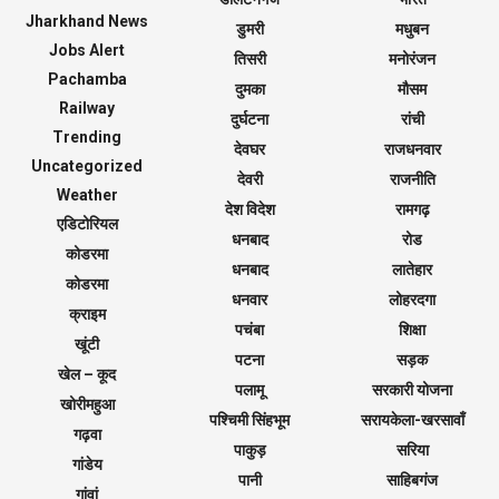
Jharkhand News
डुमरी
मधुबन
Jobs Alert
तिसरी
मनोरंजन
Pachamba
दुमका
मौसम
Railway
दुर्घटना
रांची
Trending
देवघर
राजधनवार
Uncategorized
देवरी
राजनीति
Weather
देश विदेश
रामगढ़
एडिटोरियल
धनबाद
रोड
कोडरमा
धनबाद
लातेहार
कोडरमा
धनवार
लोहरदगा
क्राइम
पचंबा
शिक्षा
खूंटी
पटना
सड़क
खेल – कूद
पलामू
सरकारी योजना
खोरीमहुआ
पश्चिमी सिंहभूम
सरायकेला-खरसावाँ
गढ़वा
पाकुड़
सरिया
गांडेय
पानी
साहिबगंज
गांवां