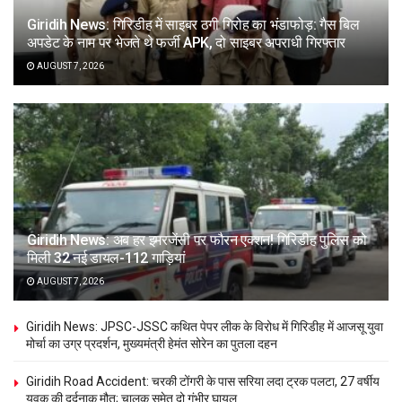
Giridih News: गिरिडीह में साइबर ठगी गिरोह का भंडाफोड़: गैस बिल
अपडेट के नाम पर भेजते थे फर्जी APK, दो साइबर अपराधी गिरफ्तार
AUGUST 7, 2026
Giridih News: अब हर इमरजेंसी पर फौरन एक्शन! गिरिडीह पुलिस को
मिली 32 नई डायल-112 गाड़ियां
AUGUST 7, 2026
Giridih News: JPSC-JSSC कथित पेपर लीक के विरोध में गिरिडीह में आजसू युवा
मोर्चा का उग्र प्रदर्शन, मुख्यमंत्री हेमंत सोरेन का पुतला दहन
Giridih Road Accident: चरकी टोंगरी के पास सरिया लदा ट्रक पलटा, 27 वर्षीय
युवक की दर्दनाक मौत; चालक समेत दो गंभीर घायल