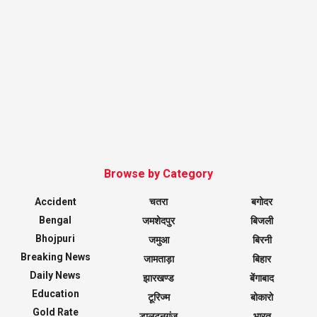
Browse by Category
Accident
चतरा
बगोदर
Bengal
जमशेदपुर
बिजली
Bhojpuri
जमुआ
बिरनी
Breaking News
जामताड़ा
बिहार
Daily News
झारखण्ड
बेंगाबाद
Education
टूरिज्म
बोकारो
Gold Rate
डालटनगंज
भारत