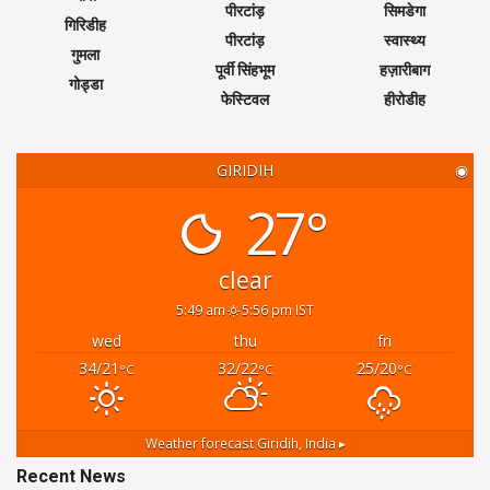
पीरटांड़
सिमडेगा
गिरिडीह
पीरटांड़
स्वास्थ्य
गुमला
पूर्वी सिंहभूम
हज़ारीबाग
गोड्डा
फेस्टिवल
हीरोडीह
GIRIDIH
◉
27°
clear
5:49 am
5:56 pm IST
wed
thu
fri
34/21
32/22
25/20
°C
°C
°C
Weather forecast
Giridih, India ▸
Recent News