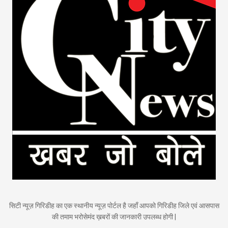
सिटी न्यूज़ गिरिडीह का एक स्थानीय न्यूज़ पोर्टल है जहाँ आपको गिरिडीह जिले एवं आसपास
की तमाम भरोसेमंद ख़बरों की जानकारी उपलब्ध होगी |