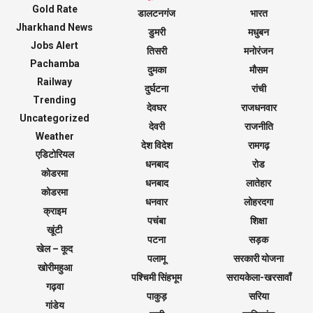
Gold Rate
डालटनगंज
भारत
Jharkhand News
डुमरी
मधुबन
Jobs Alert
तिसरी
मनोरंजन
Pachamba
दुमका
मौसम
Railway
दुर्घटना
रांची
Trending
देवघर
राजधनवार
Uncategorized
देवरी
राजनीति
Weather
देश विदेश
रामगढ़
एडिटोरियल
धनबाद
रोड
कोडरमा
धनबाद
लातेहार
कोडरमा
धनवार
लोहरदगा
क्राइम
पचंबा
शिक्षा
खूंटी
पटना
सड़क
खेल – कूद
पलामू
सरकारी योजना
खोरीमहुआ
पश्चिमी सिंहभूम
सरायकेला-खरसावाँ
गढ़वा
पाकुड़
सरिया
गांडेय