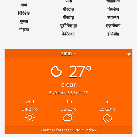
पानी
साहिबगंज
गांवां
पीरटांड़
सिमडेगा
गिरिडीह
पीरटांड़
स्वास्थ्य
गुमला
पूर्वी सिंहभूम
हज़ारीबाग
गोड्डा
फेस्टिवल
हीरोडीह
GIRIDIH
◉
27°
clear
5:49 am
5:56 pm IST
wed
thu
fri
34/21
32/22
25/20
°C
°C
°C
Weather forecast
Giridih, India ▸