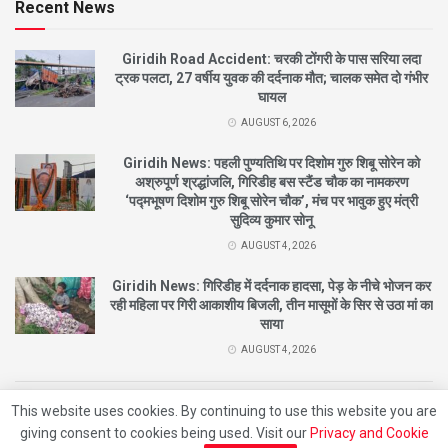
Recent News
Giridih Road Accident: चरकी टोंगरी के पास सरिया लदा
ट्रक पलटा, 27 वर्षीय युवक की दर्दनाक मौत; चालक समेत दो गंभीर
घायल
AUGUST 6, 2026
Giridih News: पहली पुण्यतिथि पर दिशोम गुरु शिबू सोरेन को
अश्रुपूर्ण श्रद्धांजलि, गिरिडीह बस स्टैंड चौक का नामकरण
‘पद्मभूषण दिशोम गुरु शिबू सोरेन चौक’, मंच पर भावुक हुए मंत्री
सुदिव्य कुमार सोनू
AUGUST 4, 2026
Giridih News: गिरिडीह में दर्दनाक हादसा, पेड़ के नीचे भोजन कर
रही महिला पर गिरी आकाशीय बिजली, तीन मासूमों के सिर से उठा मां का
साया
AUGUST 4, 2026
This website uses cookies. By continuing to use this website you are
© 2021
City News Giridih |
Designed By
Nishant
Developed By
Beat Of Life
giving consent to cookies being used. Visit our
Privacy and Cookie
Entertainment