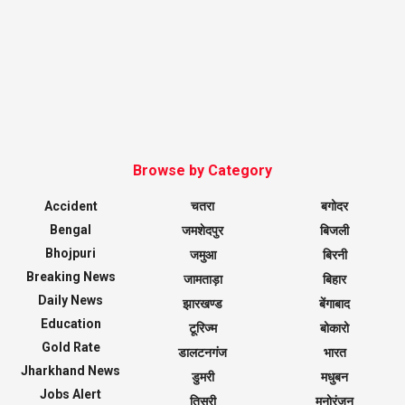
Browse by Category
Accident
चतरा
बगोदर
Bengal
जमशेदपुर
बिजली
Bhojpuri
जमुआ
बिरनी
Breaking News
जामताड़ा
बिहार
Daily News
झारखण्ड
बेंगाबाद
Education
टूरिज्म
बोकारो
Gold Rate
डालटनगंज
भारत
Jharkhand News
डुमरी
मधुबन
Jobs Alert
तिसरी
मनोरंजन