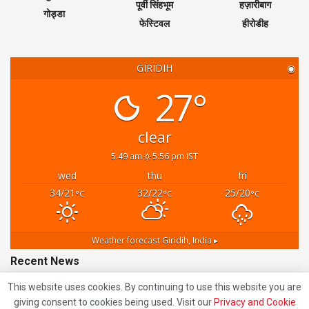
पूर्वी सिंहभूम
हज़ारीबाग
गोड्डा
फेस्टिवल
हीरोडीह
GIRIDIH
◉
27°
clear
5:49 am
5:56 pm IST
wed
thu
fri
34/21
32/22
25/20
°C
°C
°C
Weather forecast
Giridih, India ▸
Recent News
This website uses cookies. By continuing to use this website you are
Giridih Road Accident: चरकी टोंगरी के पास सरिया लदा
giving consent to cookies being used. Visit our
Privacy and Cookie