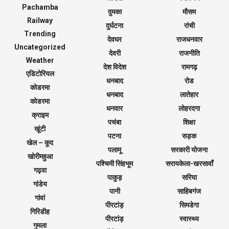
Pachamba
दुमका
मौसम
Railway
दुर्घटना
रांची
Trending
देवघर
राजधनवार
Uncategorized
देवरी
राजनीति
Weather
देश विदेश
रामगढ़
एडिटोरियल
धनबाद
रोड
कोडरमा
धनबाद
लातेहार
कोडरमा
धनवार
लोहरदगा
क्राइम
पचंबा
शिक्षा
खूंटी
पटना
सड़क
खेल – कूद
पलामू
सरकारी योजना
खोरीमहुआ
पश्चिमी सिंहभूम
सरायकेला-खरसावाँ
गढ़वा
पाकुड़
सरिया
गांडेय
पानी
साहिबगंज
गांवां
पीरटांड़
सिमडेगा
गिरिडीह
पीरटांड़
स्वास्थ्य
गुमला