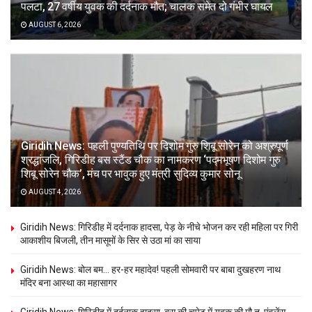
पलटा, 27 वर्षीय युवक की दर्दनाक मौत; चालक समेत दो गंभीर घायल
AUGUST 6, 2026
Giridih News: पहली पुण्यतिथि पर दिशोम गुरु शिबू सोरेन को अश्रुपूर्ण
श्रद्धांजलि, गिरिडीह बस स्टैंड चौक का नामकरण ‘पद्मभूषण दिशोम गुरु
शिबू सोरेन चौक’, मंच पर भावुक हुए मंत्री सुदिव्य कुमार सोनू
AUGUST 4, 2026
Giridih News: गिरिडीह में दर्दनाक हादसा, पेड़ के नीचे भोजन कर रही महिला पर गिरी
आकाशीय बिजली, तीन मासूमों के सिर से उठा मां का साया
Giridih News: बोल बम… हर-हर महादेव! पहली सोमवारी पर बाबा दुखहरण नाथ
मंदिर बना आस्था का महासागर
Giridih News: गिरिडीह में दर्दनाक हादसा, बस की चपेट में युवक की मौ,त, एंबुलेंस