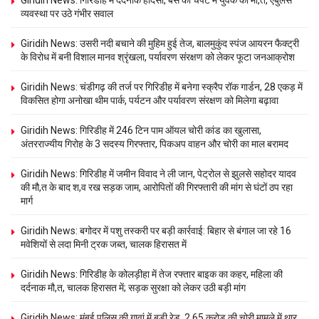
व्यवस्था पर उठे गंभीर सवाल
Giridih News: उसरी नदी बचाने की मुहिम हुई तेज, बालमुकुंद स्पंज आयरन फैक्ट्री
के विरोध में बनी विशाल मानव श्रृंखला, पर्यावरण संरक्षण को लेकर फूटा जनआक्रोश
Giridih News: चंडीगढ़ की तर्ज पर गिरिडीह में बनेगा स्क्रैप रॉक गार्डन, 28 एकड़ में
विकसित होगा अनोखा थीम पार्क, पर्यटन और पर्यावरण संरक्षण को मिलेगा बढ़ावा
Giridih News: गिरिडीह में 246 टिन पाम ऑयल चोरी कांड का खुलासा,
अंतरराज्यीय गिरोह के 3 सदस्य गिरफ्तार, पिकअप वाहन और चोरी का माल बरामद
Giridih News: गिरिडीह में जमीन विवाद ने ली जान, पेट्रोल से झुलसे सहोदर यादव
की मौ,त के बाद श,व रख सड़क जाम, आरोपितों की गिरफ्तारी की मांग से घंटों ठप रहा
मार्ग
Giridih News: बगोदर में पशु तस्करी पर बड़ी कार्रवाई: बिहार से बंगाल जा रहे 16
मवेशियों से लदा मिनी ट्रक जब्त, चालक हिरासत में
Giridih News: गिरिडीह के कोलड़ीहा में तेज रफ्तार बाइक का कहर, महिला की
दर्दनाक मौ,त, चालक हिरासत में; सड़क सुरक्षा को लेकर उठी बड़ी मांग
Giridih News: मुंबई पुलिस की गावां में बड़ी रेड, 2.65 करोड़ की चोरी मामले में थार