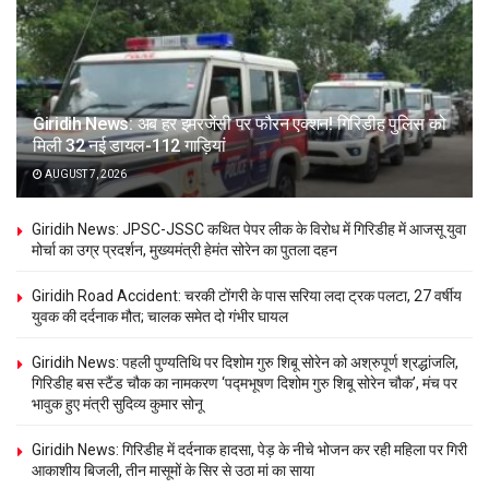
Giridih News: अब हर इमरजेंसी पर फौरन एक्शन! गिरिडीह पुलिस को
मिली 32 नई डायल-112 गाड़ियां
AUGUST 7, 2026
Giridih News: JPSC-JSSC कथित पेपर लीक के विरोध में गिरिडीह में आजसू युवा
मोर्चा का उग्र प्रदर्शन, मुख्यमंत्री हेमंत सोरेन का पुतला दहन
Giridih Road Accident: चरकी टोंगरी के पास सरिया लदा ट्रक पलटा, 27 वर्षीय
युवक की दर्दनाक मौत; चालक समेत दो गंभीर घायल
Giridih News: पहली पुण्यतिथि पर दिशोम गुरु शिबू सोरेन को अश्रुपूर्ण श्रद्धांजलि,
गिरिडीह बस स्टैंड चौक का नामकरण ‘पद्मभूषण दिशोम गुरु शिबू सोरेन चौक’, मंच पर
भावुक हुए मंत्री सुदिव्य कुमार सोनू
Giridih News: गिरिडीह में दर्दनाक हादसा, पेड़ के नीचे भोजन कर रही महिला पर गिरी
आकाशीय बिजली, तीन मासूमों के सिर से उठा मां का साया