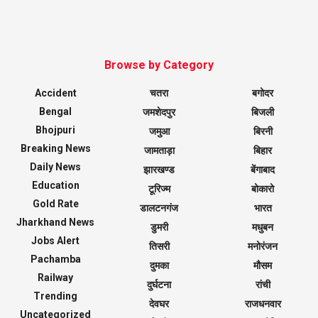
Browse by Category
Accident
चतरा
बगोदर
Bengal
जमशेदपुर
बिजली
Bhojpuri
जमुआ
बिरनी
Breaking News
जामताड़ा
बिहार
Daily News
झारखण्ड
बेंगाबाद
Education
टूरिज्म
बोकारो
Gold Rate
डालटनगंज
भारत
Jharkhand News
डुमरी
मधुबन
Jobs Alert
तिसरी
मनोरंजन
Pachamba
दुमका
मौसम
Railway
दुर्घटना
रांची
Trending
देवघर
राजधनवार
Uncategorized