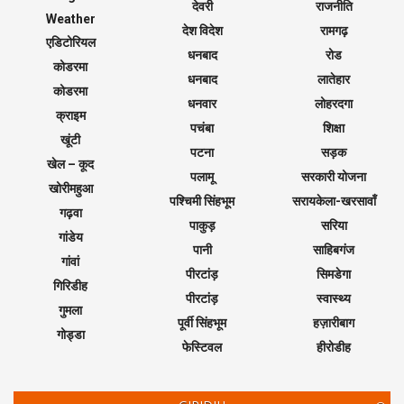
देवरी
राजनीति
Weather
देश विदेश
रामगढ़
एडिटोरियल
धनबाद
रोड
कोडरमा
धनबाद
लातेहार
कोडरमा
धनवार
लोहरदगा
क्राइम
पचंबा
शिक्षा
खूंटी
पटना
सड़क
खेल – कूद
पलामू
सरकारी योजना
खोरीमहुआ
पश्चिमी सिंहभूम
सरायकेला-खरसावाँ
गढ़वा
पाकुड़
सरिया
गांडेय
पानी
साहिबगंज
गांवां
पीरटांड़
सिमडेगा
गिरिडीह
पीरटांड़
स्वास्थ्य
गुमला
पूर्वी सिंहभूम
हज़ारीबाग
गोड्डा
फेस्टिवल
हीरोडीह