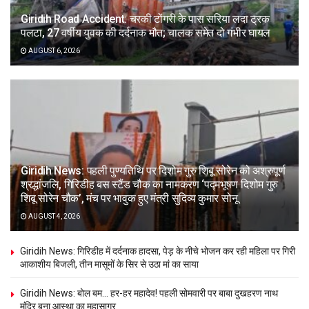
Giridih Road Accident: चरकी टोंगरी के पास सरिया लदा ट्रक
पलटा, 27 वर्षीय युवक की दर्दनाक मौत; चालक समेत दो गंभीर घायल
AUGUST 6, 2026
Giridih News: पहली पुण्यतिथि पर दिशोम गुरु शिबू सोरेन को अश्रुपूर्ण
श्रद्धांजलि, गिरिडीह बस स्टैंड चौक का नामकरण ‘पद्मभूषण दिशोम गुरु
शिबू सोरेन चौक’, मंच पर भावुक हुए मंत्री सुदिव्य कुमार सोनू
AUGUST 4, 2026
Giridih News: गिरिडीह में दर्दनाक हादसा, पेड़ के नीचे भोजन कर रही महिला पर गिरी
आकाशीय बिजली, तीन मासूमों के सिर से उठा मां का साया
Giridih News: बोल बम… हर-हर महादेव! पहली सोमवारी पर बाबा दुखहरण नाथ
मंदिर बना आस्था का महासागर