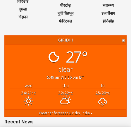
गिरिडीह
पीरटांड़
स्वास्थ्य
गुमला
पूर्वी सिंहभूम
हज़ारीबाग
गोड्डा
फेस्टिवल
हीरोडीह
GIRIDIH
◉
27°
clear
5:49 am
5:56 pm IST
wed
thu
fri
34/21
32/22
25/20
°C
°C
°C
Weather forecast
Giridih, India ▸
Recent News