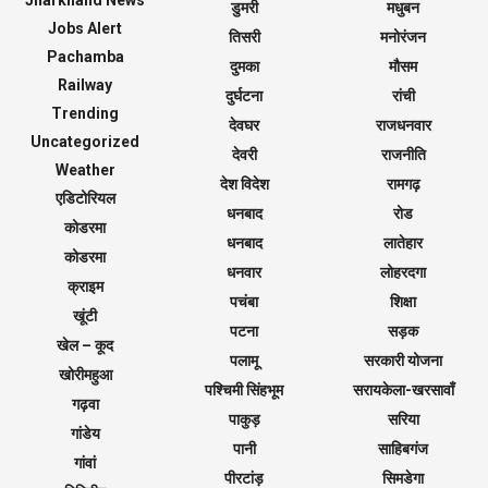
Jharkhand News
डुमरी
मधुबन
Jobs Alert
तिसरी
मनोरंजन
Pachamba
दुमका
मौसम
Railway
दुर्घटना
रांची
Trending
देवघर
राजधनवार
Uncategorized
देवरी
राजनीति
Weather
देश विदेश
रामगढ़
एडिटोरियल
धनबाद
रोड
कोडरमा
धनबाद
लातेहार
कोडरमा
धनवार
लोहरदगा
क्राइम
पचंबा
शिक्षा
खूंटी
पटना
सड़क
खेल – कूद
पलामू
सरकारी योजना
खोरीमहुआ
पश्चिमी सिंहभूम
सरायकेला-खरसावाँ
गढ़वा
पाकुड़
सरिया
गांडेय
पानी
साहिबगंज
गांवां
पीरटांड़
सिमडेगा