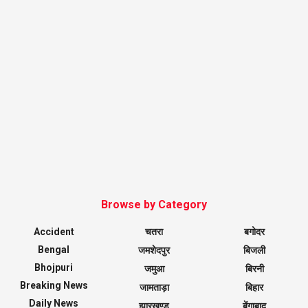
Browse by Category
Accident
चतरा
बगोदर
Bengal
जमशेदपुर
बिजली
Bhojpuri
जमुआ
बिरनी
Breaking News
जामताड़ा
बिहार
Daily News
झारखण्ड
बेंगाबाद