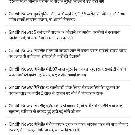
दर्दनाक मौ,त, चालक हिरासत में; सड़क सुरक्षा को लेकर उठी बड़ी मांग
Giridih News: मुंबई पुलिस की गावां में बड़ी रेड, 2.65 करोड़ की चोरी मामले में थार
समेत लाखों का सोना बरामद, दो आरोपी गिरफ्तार
Giridih News: 5 करोड़ की सड़क पर ‘घोटाले’ का आरोप, ग्रामीणों ने रुकवाया
निर्माण कार्य; बोले- घटिया सड़क नहीं बनने देंगे
Giridih News: गिरिडीह में जंगली मशरूम खाने से महिला समेत दो बच्चे बीमार, समय
पर इलाज से बची जान; डॉक्टरों ने जारी की चेतावनी
Giridih News: गिरिडीह में ₹2.07 लाख लूटकांड का बड़ा खुलासा: एसआईटी ने पांच
अपराधियों को दबोचा, हथियार, बाइक और नकदी बरामद
Giridih News: गिरिडीह के कालीबाड़ी चौक स्थित मोबाइल रिपेयरिंग दुकान का
दरवाजा तोड़कर करीब 2 लाख के सामान पर चोरों ने किया हाथ साफ
Giridih News: गिरिडीह पुलिस की बड़ी कामयाबी, दो चर्चित चेन स्नैचिंग कांड का
खुलासा, कटिहार से बरामद हुई लूटी गई सोने की चेन
Giridih News: गिरिडीह में तेज रफ्तार ट्रक का कहर, बोरवेल वाहन को मारी जोरदार
टक्कर, तीन मजदूर गंभीर घायल, चालक हिरासत में