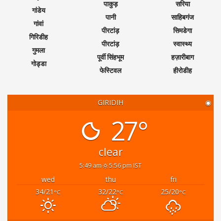
पाकुड़
सरिया
गांडेय
पानी
साहिबगंज
गांवां
पीरटांड़
सिमडेगा
गिरिडीह
पीरटांड़
स्वास्थ्य
गुमला
पूर्वी सिंहभूम
हज़ारीबाग
गोड्डा
फेस्टिवल
हीरोडीह
GIRIDIH
◉
27°
clear
5:49 am
5:56 pm IST
wed
thu
fri
34/21
32/22
25/20
°C
°C
°C