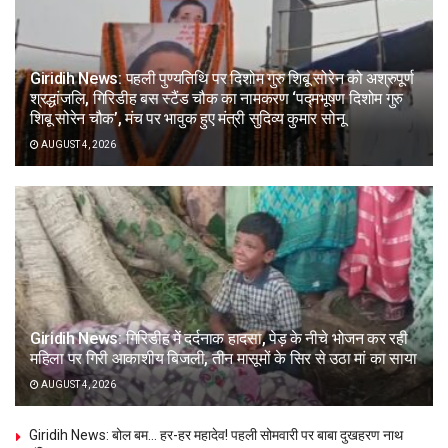
Giridih News: पहली पुण्यतिथि पर दिशोम गुरु शिबू सोरेन को अश्रुपूर्ण
श्रद्धांजलि, गिरिडीह बस स्टैंड चौक का नामकरण ‘पद्मभूषण दिशोम गुरु
शिबू सोरेन चौक’, मंच पर भावुक हुए मंत्री सुदिव्य कुमार सोनू
AUGUST 4, 2026
Giridih News: गिरिडीह में दर्दनाक हादसा, पेड़ के नीचे भोजन कर रही
महिला पर गिरी आकाशीय बिजली, तीन मासूमों के सिर से उठा मां का साया
AUGUST 4, 2026
Giridih News: बोल बम… हर-हर महादेव! पहली सोमवारी पर बाबा दुखहरण नाथ