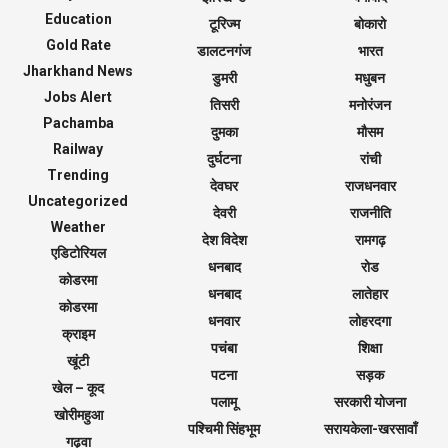
Education
टूरिज्म
बोकारो
Gold Rate
डालटनगंज
भारत
Jharkhand News
डुमरी
मधुबन
Jobs Alert
तिसरी
मनोरंजन
Pachamba
दुमका
मौसम
Railway
दुर्घटना
रांची
Trending
देवघर
राजधनवार
Uncategorized
देवरी
राजनीति
Weather
देश विदेश
रामगढ़
एडिटोरियल
धनबाद
रोड
कोडरमा
धनबाद
लातेहार
कोडरमा
धनवार
लोहरदगा
क्राइम
पचंबा
शिक्षा
खूंटी
पटना
सड़क
खेल – कूद
पलामू
सरकारी योजना
खोरीमहुआ
पश्चिमी सिंहभूम
सरायकेला-खरसावाँ
गढ़वा