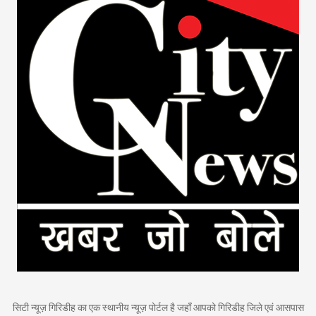
सिटी न्यूज़ गिरिडीह का एक स्थानीय न्यूज़ पोर्टल है जहाँ आपको गिरिडीह जिले एवं आसपास