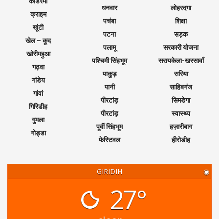
कोडरमा
धनवार
लोहरदगा
क्राइम
पचंबा
शिक्षा
खूंटी
पटना
सड़क
खेल – कूद
पलामू
सरकारी योजना
खोरीमहुआ
पश्चिमी सिंहभूम
सरायकेला-खरसावाँ
गढ़वा
पाकुड़
सरिया
गांडेय
पानी
साहिबगंज
गांवां
पीरटांड़
सिमडेगा
गिरिडीह
पीरटांड़
स्वास्थ्य
गुमला
पूर्वी सिंहभूम
हज़ारीबाग
गोड्डा
फेस्टिवल
हीरोडीह
GIRIDIH
◉
27°