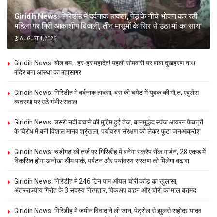
Giridih News: गिरिडीह में दर्दनाक हादसा, पेड़ के नीचे भोजन कर रही
महिला पर गिरी आकाशीय बिजली, तीन मासूमों के सिर से उठा मां का साया
AUGUST 4, 2026
Giridih News: बोल बम… हर-हर महादेव! पहली सोमवारी पर बाबा दुखहरण नाथ
मंदिर बना आस्था का महासागर
Giridih News: गिरिडीह में दर्दनाक हादसा, बस की चपेट में युवक की मौ,त, एंबुलेंस
व्यवस्था पर उठे गंभीर सवाल
Giridih News: उसरी नदी बचाने की मुहिम हुई तेज, बालमुकुंद स्पंज आयरन फैक्ट्री
के विरोध में बनी विशाल मानव श्रृंखला, पर्यावरण संरक्षण को लेकर फूटा जनआक्रोश
Giridih News: चंडीगढ़ की तर्ज पर गिरिडीह में बनेगा स्क्रैप रॉक गार्डन, 28 एकड़ में
विकसित होगा अनोखा थीम पार्क, पर्यटन और पर्यावरण संरक्षण को मिलेगा बढ़ावा
Giridih News: गिरिडीह में 246 टिन पाम ऑयल चोरी कांड का खुलासा,
अंतरराज्यीय गिरोह के 3 सदस्य गिरफ्तार, पिकअप वाहन और चोरी का माल बरामद
Giridih News: गिरिडीह में जमीन विवाद ने ली जान, पेट्रोल से झुलसे सहोदर यादव