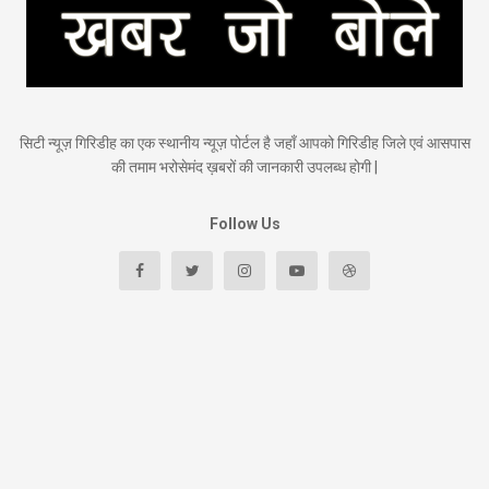
सिटी न्यूज़ गिरिडीह का एक स्थानीय न्यूज़ पोर्टल है जहाँ आपको गिरिडीह जिले एवं आसपास
की तमाम भरोसेमंद ख़बरों की जानकारी उपलब्ध होगी |
Follow Us