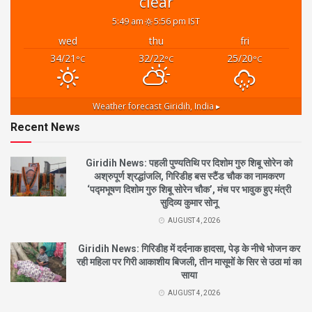
clear
5:49 am
5:56 pm IST
wed
thu
fri
34/21
32/22
25/20
°C
°C
°C
Weather forecast
Giridih, India ▸
Recent News
Giridih News: पहली पुण्यतिथि पर दिशोम गुरु शिबू सोरेन को
अश्रुपूर्ण श्रद्धांजलि, गिरिडीह बस स्टैंड चौक का नामकरण
‘पद्मभूषण दिशोम गुरु शिबू सोरेन चौक’, मंच पर भावुक हुए मंत्री
सुदिव्य कुमार सोनू
AUGUST 4, 2026
Giridih News: गिरिडीह में दर्दनाक हादसा, पेड़ के नीचे भोजन कर
रही महिला पर गिरी आकाशीय बिजली, तीन मासूमों के सिर से उठा मां का
साया
AUGUST 4, 2026