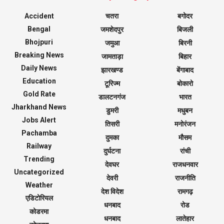
Accident
चतरा
बगोदर
Bengal
जमशेदपुर
बिजली
Bhojpuri
जमुआ
बिरनी
Breaking News
जामताड़ा
बिहार
Daily News
झारखण्ड
बेंगाबाद
Education
टूरिज्म
बोकारो
Gold Rate
डालटनगंज
भारत
Jharkhand News
डुमरी
मधुबन
Jobs Alert
तिसरी
मनोरंजन
Pachamba
दुमका
मौसम
Railway
दुर्घटना
रांची
Trending
देवघर
राजधनवार
Uncategorized
देवरी
राजनीति
Weather
देश विदेश
रामगढ़
एडिटोरियल
धनबाद
रोड
कोडरमा
धनबाद
लातेहार