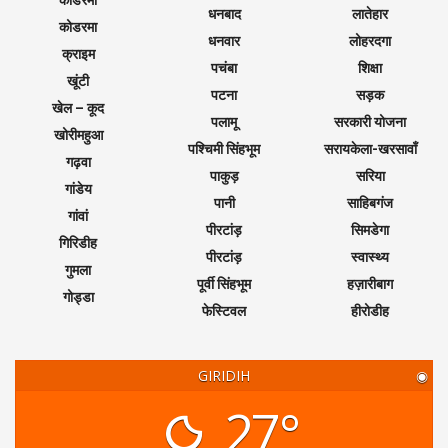
धनबाद
लातेहार
कोडरमा
धनवार
लोहरदगा
क्राइम
पचंबा
शिक्षा
खूंटी
पटना
सड़क
खेल – कूद
पलामू
सरकारी योजना
खोरीमहुआ
पश्चिमी सिंहभूम
सरायकेला-खरसावाँ
गढ़वा
पाकुड़
सरिया
गांडेय
पानी
साहिबगंज
गांवां
पीरटांड़
सिमडेगा
गिरिडीह
पीरटांड़
स्वास्थ्य
गुमला
पूर्वी सिंहभूम
हज़ारीबाग
गोड्डा
फेस्टिवल
हीरोडीह
GIRIDIH
◉
27°