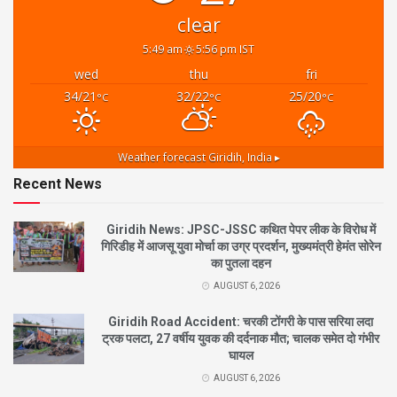
clear
5:49 am
5:56 pm IST
wed
thu
fri
34/21
32/22
25/20
°C
°C
°C
Weather forecast
Giridih, India ▸
Recent News
Giridih News: JPSC-JSSC कथित पेपर लीक के विरोध में
गिरिडीह में आजसू युवा मोर्चा का उग्र प्रदर्शन, मुख्यमंत्री हेमंत सोरेन
का पुतला दहन
AUGUST 6, 2026
Giridih Road Accident: चरकी टोंगरी के पास सरिया लदा
ट्रक पलटा, 27 वर्षीय युवक की दर्दनाक मौत; चालक समेत दो गंभीर
घायल
AUGUST 6, 2026