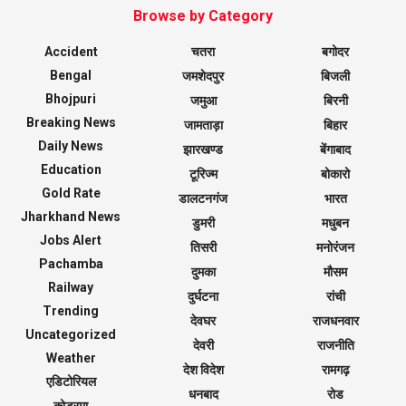
Browse by Category
Accident
चतरा
बगोदर
Bengal
जमशेदपुर
बिजली
Bhojpuri
जमुआ
बिरनी
Breaking News
जामताड़ा
बिहार
Daily News
झारखण्ड
बेंगाबाद
Education
टूरिज्म
बोकारो
Gold Rate
डालटनगंज
भारत
Jharkhand News
डुमरी
मधुबन
Jobs Alert
तिसरी
मनोरंजन
Pachamba
दुमका
मौसम
Railway
दुर्घटना
रांची
Trending
देवघर
राजधनवार
Uncategorized
देवरी
राजनीति
Weather
देश विदेश
रामगढ़
एडिटोरियल
धनबाद
रोड
कोडरमा