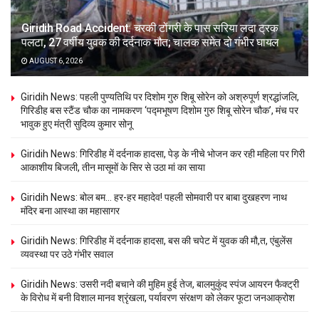
Giridih Road Accident: चरकी टोंगरी के पास सरिया लदा ट्रक
पलटा, 27 वर्षीय युवक की दर्दनाक मौत; चालक समेत दो गंभीर घायल
AUGUST 6, 2026
Giridih News: पहली पुण्यतिथि पर दिशोम गुरु शिबू सोरेन को अश्रुपूर्ण श्रद्धांजलि,
गिरिडीह बस स्टैंड चौक का नामकरण ‘पद्मभूषण दिशोम गुरु शिबू सोरेन चौक’, मंच पर
भावुक हुए मंत्री सुदिव्य कुमार सोनू
Giridih News: गिरिडीह में दर्दनाक हादसा, पेड़ के नीचे भोजन कर रही महिला पर गिरी
आकाशीय बिजली, तीन मासूमों के सिर से उठा मां का साया
Giridih News: बोल बम… हर-हर महादेव! पहली सोमवारी पर बाबा दुखहरण नाथ
मंदिर बना आस्था का महासागर
Giridih News: गिरिडीह में दर्दनाक हादसा, बस की चपेट में युवक की मौ,त, एंबुलेंस
व्यवस्था पर उठे गंभीर सवाल
Giridih News: उसरी नदी बचाने की मुहिम हुई तेज, बालमुकुंद स्पंज आयरन फैक्ट्री
के विरोध में बनी विशाल मानव श्रृंखला, पर्यावरण संरक्षण को लेकर फूटा जनआक्रोश