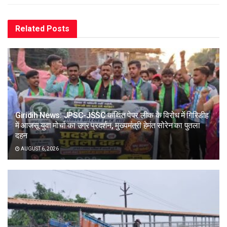
Related
Posts
Giridih News: JPSC-JSSC कथित पेपर लीक के विरोध में गिरिडीह
में आजसू युवा मोर्चा का उग्र प्रदर्शन, मुख्यमंत्री हेमंत सोरेन का पुतला
दहन
AUGUST 6, 2026