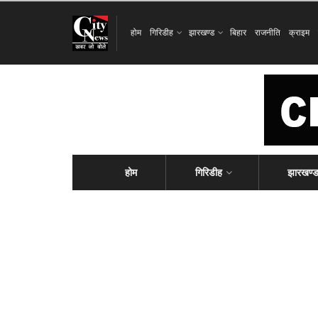
होम
गिरिडीह
झारखण्ड
बिहार
राजनीति
क्राइम
होम
गिरिडीह
झारखण्