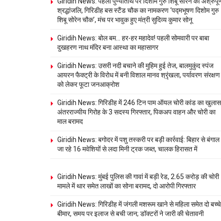
Giridih News: पहली पुण्यतिथि पर दिशोम गुरु शिबू सोरेन को अश्रुपूर्
श्रद्धांजलि, गिरिडीह बस स्टैंड चौक का नामकरण ‘पद्मभूषण दिशोम गुरु
शिबू सोरेन चौक’, मंच पर भावुक हुए मंत्री सुदिव्य कुमार सोनू
Giridih News: बोल बम… हर-हर महादेव! पहली सोमवारी पर बाबा
दुखहरण नाथ मंदिर बना आस्था का महासागर
Giridih News: उसरी नदी बचाने की मुहिम हुई तेज, बालमुकुंद स्पंज
आयरन फैक्ट्री के विरोध में बनी विशाल मानव श्रृंखला, पर्यावरण संरक्षण
को लेकर फूटा जनआक्रोश
Giridih News: गिरिडीह में 246 टिन पाम ऑयल चोरी कांड का खुलास
अंतरराज्यीय गिरोह के 3 सदस्य गिरफ्तार, पिकअप वाहन और चोरी का
माल बरामद
Giridih News: बगोदर में पशु तस्करी पर बड़ी कार्रवाई: बिहार से बंगाल
जा रहे 16 मवेशियों से लदा मिनी ट्रक जब्त, चालक हिरासत में
Giridih News: मुंबई पुलिस की गावां में बड़ी रेड, 2.65 करोड़ की चोरी
मामले में थार समेत लाखों का सोना बरामद, दो आरोपी गिरफ्तार
Giridih News: गिरिडीह में जंगली मशरूम खाने से महिला समेत दो बच्चे
बीमार, समय पर इलाज से बची जान; डॉक्टरों ने जारी की चेतावनी