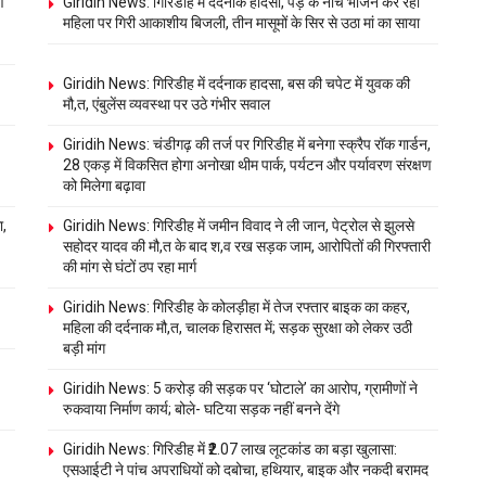
ण
Giridih News: गिरिडीह में दर्दनाक हादसा, पेड़ के नीचे भोजन कर रही
महिला पर गिरी आकाशीय बिजली, तीन मासूमों के सिर से उठा मां का साया
Giridih News: गिरिडीह में दर्दनाक हादसा, बस की चपेट में युवक की
मौ,त, एंबुलेंस व्यवस्था पर उठे गंभीर सवाल
Giridih News: चंडीगढ़ की तर्ज पर गिरिडीह में बनेगा स्क्रैप रॉक गार्डन,
28 एकड़ में विकसित होगा अनोखा थीम पार्क, पर्यटन और पर्यावरण संरक्षण
को मिलेगा बढ़ावा
ा,
Giridih News: गिरिडीह में जमीन विवाद ने ली जान, पेट्रोल से झुलसे
सहोदर यादव की मौ,त के बाद श,व रख सड़क जाम, आरोपितों की गिरफ्तारी
की मांग से घंटों ठप रहा मार्ग
Giridih News: गिरिडीह के कोलड़ीहा में तेज रफ्तार बाइक का कहर,
महिला की दर्दनाक मौ,त, चालक हिरासत में; सड़क सुरक्षा को लेकर उठी
बड़ी मांग
Giridih News: 5 करोड़ की सड़क पर ‘घोटाले’ का आरोप, ग्रामीणों ने
रुकवाया निर्माण कार्य; बोले- घटिया सड़क नहीं बनने देंगे
Giridih News: गिरिडीह में ₹2.07 लाख लूटकांड का बड़ा खुलासा:
एसआईटी ने पांच अपराधियों को दबोचा, हथियार, बाइक और नकदी बरामद