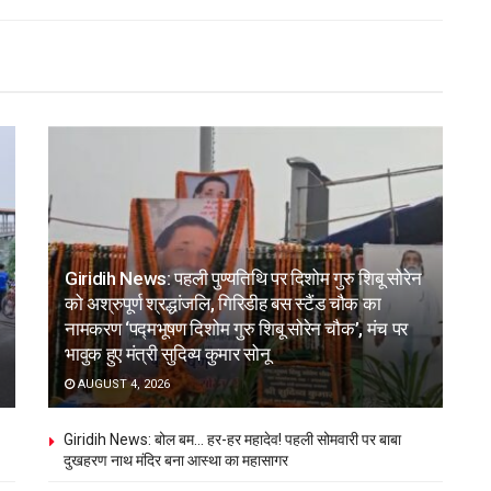
Giridih News: पहली पुण्यतिथि पर दिशोम गुरु शिबू सोरेन
को अश्रुपूर्ण श्रद्धांजलि, गिरिडीह बस स्टैंड चौक का
नामकरण ‘पद्मभूषण दिशोम गुरु शिबू सोरेन चौक’, मंच पर
भावुक हुए मंत्री सुदिव्य कुमार सोनू
AUGUST 4, 2026
Giridih News: बोल बम… हर-हर महादेव! पहली सोमवारी पर बाबा
दुखहरण नाथ मंदिर बना आस्था का महासागर