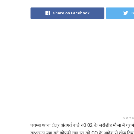
Share on Facebook
S
ADV
पचम्बा थाना क्षेत्र अंतगर्त वार्ड नं0 02 के जरीडीह मौजा में ग
दरअसल यहां बने झोपड़ी नुमा घर को CO के आदेश से तोड़ दिय