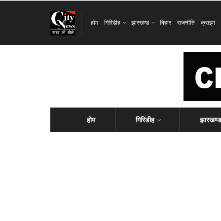
होम
गिरिडीह
झारखण्ड
बिहार
राजनीति
क्राइम
होम
गिरिडीह
झारखण्