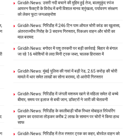
Giridih News: उसरी नदी बचाने की मुहिम हुई तेज, बालमुकुंद स्पंज
आयरन फैक्ट्री के विरोध में बनी विशाल मानव श्रृंखला, पर्यावरण संरक्षण
को लेकर फूटा जनआक्रोश
न,
Giridih News: गिरिडीह में 246 टिन पाम ऑयल चोरी कांड का खुलासा,
षण
अंतरराज्यीय गिरोह के 3 सदस्य गिरफ्तार, पिकअप वाहन और चोरी का
माल बरामद
Giridih News: बगोदर में पशु तस्करी पर बड़ी कार्रवाई: बिहार से बंगाल
री
जा रहे 16 मवेशियों से लदा मिनी ट्रक जब्त, चालक हिरासत में
Giridih News: मुंबई पुलिस की गावां में बड़ी रेड, 2.65 करोड़ की चोरी
मामले में थार समेत लाखों का सोना बरामद, दो आरोपी गिरफ्तार
Giridih News: गिरिडीह में जंगली मशरूम खाने से महिला समेत दो बच्चे
बीमार, समय पर इलाज से बची जान; डॉक्टरों ने जारी की चेतावनी
Giridih News: गिरिडीह के कालीबाड़ी चौक स्थित मोबाइल रिपेयरिंग
द
दुकान का दरवाजा तोड़कर करीब 2 लाख के सामान पर चोरों ने किया हाथ
साफ
ंग
Giridih News: गिरिडीह में तेज रफ्तार ट्रक का कहर, बोरवेल वाहन को