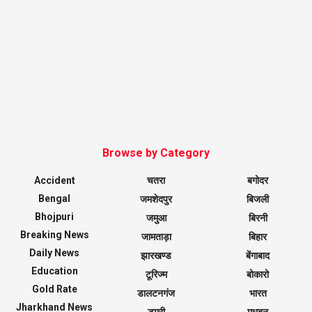
Browse by Category
Accident
चतरा
बगोदर
Bengal
जमशेदपुर
बिजली
Bhojpuri
जमुआ
बिरनी
Breaking News
जामताड़ा
बिहार
Daily News
झारखण्ड
बेंगाबाद
Education
टूरिज्म
बोकारो
Gold Rate
डालटनगंज
भारत
Jharkhand News
डुमरी
मधुबन