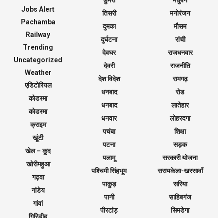
Jobs Alert
तिसरी
मनोरंजन
Pachamba
दुमका
मौसम
Railway
दुर्घटना
रांची
Trending
देवघर
राजधनवार
Uncategorized
देवरी
राजनीति
Weather
देश विदेश
रामगढ़
एडिटोरियल
धनबाद
रोड
कोडरमा
धनबाद
लातेहार
कोडरमा
धनवार
लोहरदगा
क्राइम
पचंबा
शिक्षा
खूंटी
पटना
सड़क
खेल – कूद
पलामू
सरकारी योजना
खोरीमहुआ
पश्चिमी सिंहभूम
सरायकेला-खरसावाँ
गढ़वा
पाकुड़
सरिया
गांडेय
पानी
साहिबगंज
गांवां
पीरटांड़
सिमडेगा
गिरिडीह