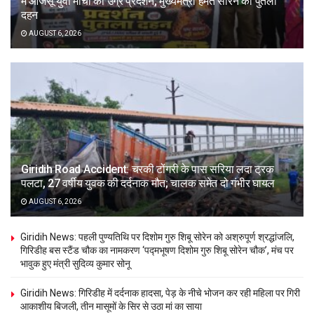
में आजसू युवा मोर्चा का उग्र प्रदर्शन, मुख्यमंत्री हेमंत सोरेन का पुतला
दहन
AUGUST 6, 2026
Giridih Road Accident: चरकी टोंगरी के पास सरिया लदा ट्रक
पलटा, 27 वर्षीय युवक की दर्दनाक मौत; चालक समेत दो गंभीर घायल
AUGUST 6, 2026
Giridih News: पहली पुण्यतिथि पर दिशोम गुरु शिबू सोरेन को अश्रुपूर्ण श्रद्धांजलि,
गिरिडीह बस स्टैंड चौक का नामकरण ‘पद्मभूषण दिशोम गुरु शिबू सोरेन चौक’, मंच पर
भावुक हुए मंत्री सुदिव्य कुमार सोनू
Giridih News: गिरिडीह में दर्दनाक हादसा, पेड़ के नीचे भोजन कर रही महिला पर गिरी
आकाशीय बिजली, तीन मासूमों के सिर से उठा मां का साया