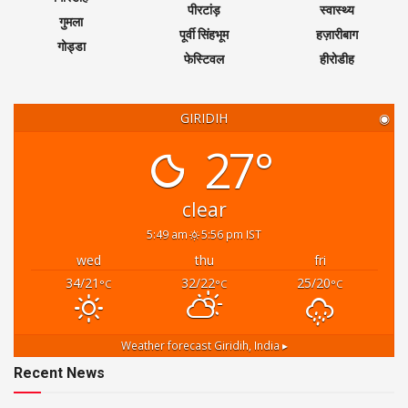
पीरटांड़
स्वास्थ्य
गुमला
पूर्वी सिंहभूम
हज़ारीबाग
गोड्डा
फेस्टिवल
हीरोडीह
GIRIDIH
◉
27°
clear
5:49 am
5:56 pm IST
wed
thu
fri
34/21
32/22
25/20
°C
°C
°C
Weather forecast
Giridih, India ▸
Recent News