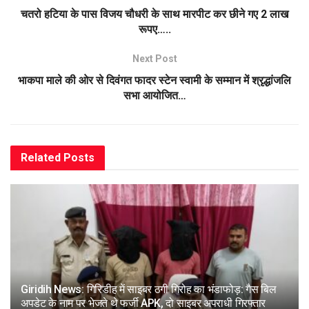
चतरो हटिया के पास विजय चौधरी के साथ मारपीट कर छीने गए 2 लाख
रूपए…..
Next Post
भाकपा माले की ओर से दिवंगत फादर स्टेन स्वामी के सम्मान में श्रृद्धांजलि
सभा आयोजित…
Related
Posts
Giridih News: गिरिडीह में साइबर ठगी गिरोह का भंडाफोड़: गैस बिल
अपडेट के नाम पर भेजते थे फर्जी APK, दो साइबर अपराधी गिरफ्तार