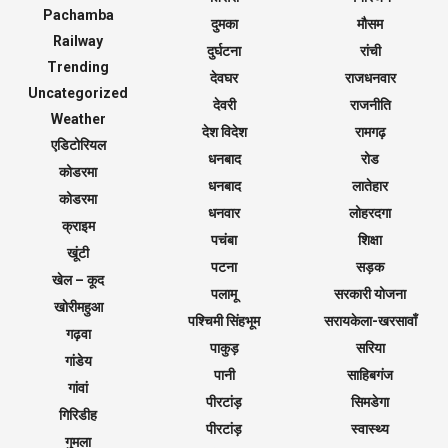
Pachamba
दुमका
मौसम
Railway
दुर्घटना
रांची
Trending
देवघर
राजधनवार
Uncategorized
देवरी
राजनीति
Weather
देश विदेश
रामगढ़
एडिटोरियल
धनबाद
रोड
कोडरमा
धनबाद
लातेहार
कोडरमा
धनवार
लोहरदगा
क्राइम
पचंबा
शिक्षा
खूंटी
पटना
सड़क
खेल – कूद
पलामू
सरकारी योजना
खोरीमहुआ
पश्चिमी सिंहभूम
सरायकेला-खरसावाँ
गढ़वा
पाकुड़
सरिया
गांडेय
पानी
साहिबगंज
गांवां
पीरटांड़
सिमडेगा
गिरिडीह
पीरटांड़
स्वास्थ्य
गुमला