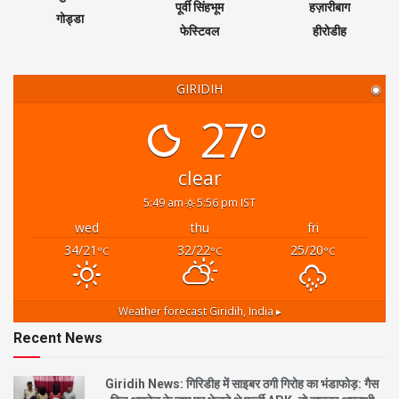
पूर्वी सिंहभूम
हज़ारीबाग
गोड्डा
फेस्टिवल
हीरोडीह
GIRIDIH
◉
27°
clear
5:49 am
5:56 pm IST
wed
thu
fri
34/21
32/22
25/20
°C
°C
°C
Weather forecast
Giridih, India ▸
Recent News
Giridih News: गिरिडीह में साइबर ठगी गिरोह का भंडाफोड़: गैस