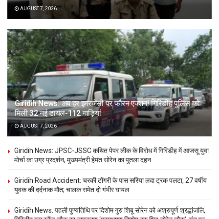
AUGUST 7, 2026
Giridih News: अब हर इमरजेंसी पर फौरन एक्शन! गिरिडीह पुलिस को
मिली 32 नई डायल-112 गाड़ियां
AUGUST 7, 2026
Giridih News: JPSC-JSSC कथित पेपर लीक के विरोध में गिरिडीह में आजसू युवा
मोर्चा का उग्र प्रदर्शन, मुख्यमंत्री हेमंत सोरेन का पुतला दहन
Giridih Road Accident: चरकी टोंगरी के पास सरिया लदा ट्रक पलटा, 27 वर्षीय
युवक की दर्दनाक मौत; चालक समेत दो गंभीर घायल
Giridih News: पहली पुण्यतिथि पर दिशोम गुरु शिबू सोरेन को अश्रुपूर्ण श्रद्धांजलि,