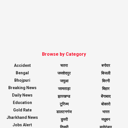
Browse by Category
Accident
चतरा
बगोदर
Bengal
जमशेदपुर
बिजली
Bhojpuri
जमुआ
बिरनी
Breaking News
जामताड़ा
बिहार
Daily News
झारखण्ड
बेंगाबाद
Education
टूरिज्म
बोकारो
Gold Rate
डालटनगंज
भारत
Jharkhand News
डुमरी
मधुबन
Jobs Alert
तिसरी
मनोरंजन