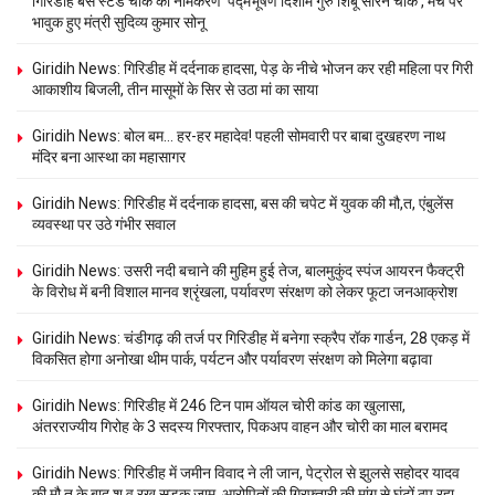
गिरिडीह बस स्टैंड चौक का नामकरण ‘पद्मभूषण दिशोम गुरु शिबू सोरेन चौक’, मंच पर
भावुक हुए मंत्री सुदिव्य कुमार सोनू
Giridih News: गिरिडीह में दर्दनाक हादसा, पेड़ के नीचे भोजन कर रही महिला पर गिरी
आकाशीय बिजली, तीन मासूमों के सिर से उठा मां का साया
Giridih News: बोल बम… हर-हर महादेव! पहली सोमवारी पर बाबा दुखहरण नाथ
मंदिर बना आस्था का महासागर
Giridih News: गिरिडीह में दर्दनाक हादसा, बस की चपेट में युवक की मौ,त, एंबुलेंस
व्यवस्था पर उठे गंभीर सवाल
Giridih News: उसरी नदी बचाने की मुहिम हुई तेज, बालमुकुंद स्पंज आयरन फैक्ट्री
के विरोध में बनी विशाल मानव श्रृंखला, पर्यावरण संरक्षण को लेकर फूटा जनआक्रोश
Giridih News: चंडीगढ़ की तर्ज पर गिरिडीह में बनेगा स्क्रैप रॉक गार्डन, 28 एकड़ में
विकसित होगा अनोखा थीम पार्क, पर्यटन और पर्यावरण संरक्षण को मिलेगा बढ़ावा
Giridih News: गिरिडीह में 246 टिन पाम ऑयल चोरी कांड का खुलासा,
अंतरराज्यीय गिरोह के 3 सदस्य गिरफ्तार, पिकअप वाहन और चोरी का माल बरामद
Giridih News: गिरिडीह में जमीन विवाद ने ली जान, पेट्रोल से झुलसे सहोदर यादव
की मौ,त के बाद श,व रख सड़क जाम, आरोपितों की गिरफ्तारी की मांग से घंटों ठप रहा