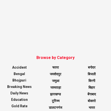
Browse by Category
Accident
चतरा
बगोदर
Bengal
जमशेदपुर
बिजली
Bhojpuri
जमुआ
बिरनी
Breaking News
जामताड़ा
बिहार
Daily News
झारखण्ड
बेंगाबाद
Education
टूरिज्म
बोकारो
Gold Rate
डालटनगंज
भारत