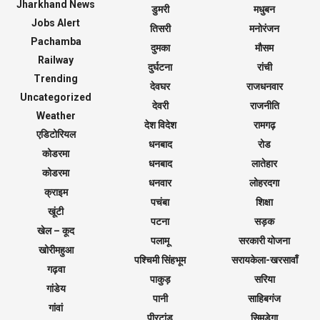
Jharkhand News
डुमरी
मधुबन
Jobs Alert
तिसरी
मनोरंजन
Pachamba
दुमका
मौसम
Railway
दुर्घटना
रांची
Trending
देवघर
राजधनवार
Uncategorized
देवरी
राजनीति
Weather
देश विदेश
रामगढ़
एडिटोरियल
धनबाद
रोड
कोडरमा
धनबाद
लातेहार
कोडरमा
धनवार
लोहरदगा
क्राइम
पचंबा
शिक्षा
खूंटी
पटना
सड़क
खेल – कूद
पलामू
सरकारी योजना
खोरीमहुआ
पश्चिमी सिंहभूम
सरायकेला-खरसावाँ
गढ़वा
पाकुड़
सरिया
गांडेय
पानी
साहिबगंज
गांवां
पीरटांड़
सिमडेगा