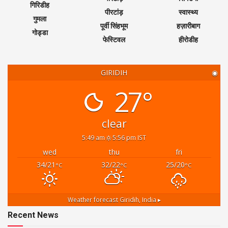
गिरिडीह
पीरटांड़
स्वास्थ्य
गुमला
पूर्वी सिंहभूम
हज़ारीबाग
गोड्डा
फेस्टिवल
हीरोडीह
GIRIDIH
◉
27°
clear
5:49 am
5:56 pm IST
wed
thu
fri
34/21
32/22
25/20
°C
°C
°C
Weather forecast
Giridih, India ▸
Recent News