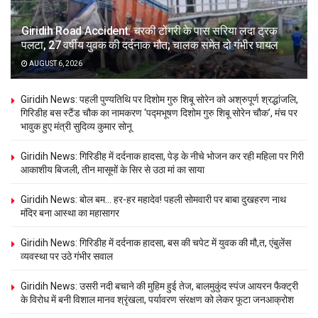
Giridih Road Accident: चरकी टोंगरी के पास सरिया लदा ट्रक
पलटा, 27 वर्षीय युवक की दर्दनाक मौत; चालक समेत दो गंभीर घायल
AUGUST 6, 2026
Giridih News: पहली पुण्यतिथि पर दिशोम गुरु शिबू सोरेन को अश्रुपूर्ण श्रद्धांजलि,
गिरिडीह बस स्टैंड चौक का नामकरण ‘पद्मभूषण दिशोम गुरु शिबू सोरेन चौक’, मंच पर
भावुक हुए मंत्री सुदिव्य कुमार सोनू
Giridih News: गिरिडीह में दर्दनाक हादसा, पेड़ के नीचे भोजन कर रही महिला पर गिरी
आकाशीय बिजली, तीन मासूमों के सिर से उठा मां का साया
Giridih News: बोल बम… हर-हर महादेव! पहली सोमवारी पर बाबा दुखहरण नाथ
मंदिर बना आस्था का महासागर
Giridih News: गिरिडीह में दर्दनाक हादसा, बस की चपेट में युवक की मौ,त, एंबुलेंस
व्यवस्था पर उठे गंभीर सवाल
Giridih News: उसरी नदी बचाने की मुहिम हुई तेज, बालमुकुंद स्पंज आयरन फैक्ट्री
के विरोध में बनी विशाल मानव श्रृंखला, पर्यावरण संरक्षण को लेकर फूटा जनआक्रोश