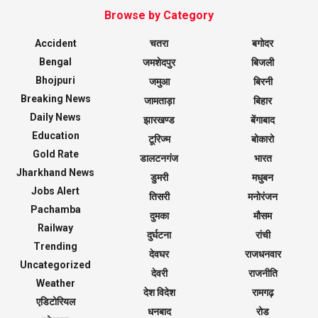
Browse by Category
Accident
चतरा
बगोदर
Bengal
जमशेदपुर
बिजली
Bhojpuri
जमुआ
बिरनी
Breaking News
जामताड़ा
बिहार
Daily News
झारखण्ड
बेंगाबाद
Education
टूरिज्म
बोकारो
Gold Rate
डालटनगंज
भारत
Jharkhand News
डुमरी
मधुबन
Jobs Alert
तिसरी
मनोरंजन
Pachamba
दुमका
मौसम
Railway
दुर्घटना
रांची
Trending
देवघर
राजधनवार
Uncategorized
देवरी
राजनीति
Weather
देश विदेश
रामगढ़
एडिटोरियल
धनबाद
रोड