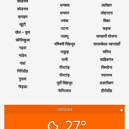
कोडरमा
धनबाद
लातेहार
कोडरमा
धनवार
लोहरदगा
क्राइम
पचंबा
शिक्षा
खूंटी
पटना
सड़क
खेल – कूद
पलामू
सरकारी योजना
खोरीमहुआ
पश्चिमी सिंहभूम
सरायकेला-खरसावाँ
गढ़वा
पाकुड़
सरिया
गांडेय
पानी
साहिबगंज
गांवां
पीरटांड़
सिमडेगा
गिरिडीह
पीरटांड़
स्वास्थ्य
गुमला
पूर्वी सिंहभूम
हज़ारीबाग
गोड्डा
फेस्टिवल
हीरोडीह
GIRIDIH
◉
27°