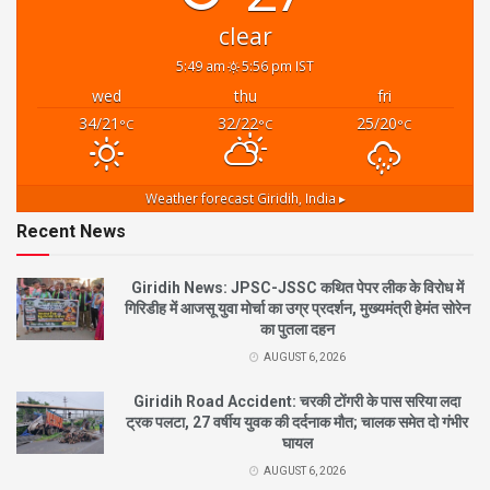
clear
5:49 am
5:56 pm IST
wed
thu
fri
34/21
32/22
25/20
°C
°C
°C
Weather forecast
Giridih, India ▸
Recent News
Giridih News: JPSC-JSSC कथित पेपर लीक के विरोध में
गिरिडीह में आजसू युवा मोर्चा का उग्र प्रदर्शन, मुख्यमंत्री हेमंत सोरेन
का पुतला दहन
AUGUST 6, 2026
Giridih Road Accident: चरकी टोंगरी के पास सरिया लदा
ट्रक पलटा, 27 वर्षीय युवक की दर्दनाक मौत; चालक समेत दो गंभीर
घायल
AUGUST 6, 2026