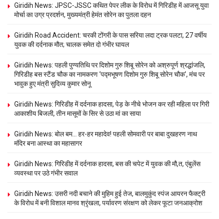
Giridih News: JPSC-JSSC कथित पेपर लीक के विरोध में गिरिडीह में आजसू युवा
मोर्चा का उग्र प्रदर्शन, मुख्यमंत्री हेमंत सोरेन का पुतला दहन
Giridih Road Accident: चरकी टोंगरी के पास सरिया लदा ट्रक पलटा, 27 वर्षीय
युवक की दर्दनाक मौत; चालक समेत दो गंभीर घायल
Giridih News: पहली पुण्यतिथि पर दिशोम गुरु शिबू सोरेन को अश्रुपूर्ण श्रद्धांजलि,
गिरिडीह बस स्टैंड चौक का नामकरण ‘पद्मभूषण दिशोम गुरु शिबू सोरेन चौक’, मंच पर
भावुक हुए मंत्री सुदिव्य कुमार सोनू
Giridih News: गिरिडीह में दर्दनाक हादसा, पेड़ के नीचे भोजन कर रही महिला पर गिरी
आकाशीय बिजली, तीन मासूमों के सिर से उठा मां का साया
Giridih News: बोल बम… हर-हर महादेव! पहली सोमवारी पर बाबा दुखहरण नाथ
मंदिर बना आस्था का महासागर
Giridih News: गिरिडीह में दर्दनाक हादसा, बस की चपेट में युवक की मौ,त, एंबुलेंस
व्यवस्था पर उठे गंभीर सवाल
Giridih News: उसरी नदी बचाने की मुहिम हुई तेज, बालमुकुंद स्पंज आयरन फैक्ट्री
के विरोध में बनी विशाल मानव श्रृंखला, पर्यावरण संरक्षण को लेकर फूटा जनआक्रोश