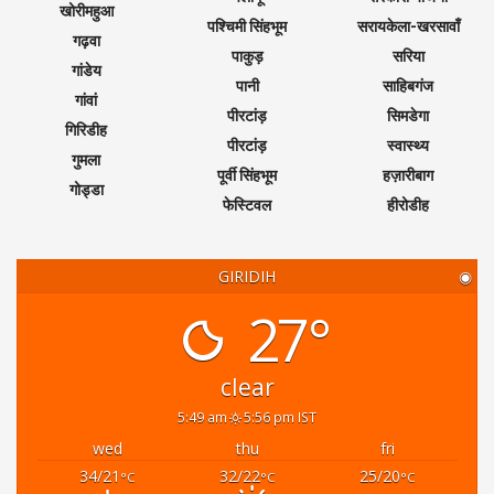
खोरीमहुआ
पश्चिमी सिंहभूम
सरायकेला-खरसावाँ
गढ़वा
पाकुड़
सरिया
गांडेय
पानी
साहिबगंज
गांवां
पीरटांड़
सिमडेगा
गिरिडीह
पीरटांड़
स्वास्थ्य
गुमला
पूर्वी सिंहभूम
हज़ारीबाग
गोड्डा
फेस्टिवल
हीरोडीह
GIRIDIH
◉
27°
clear
5:49 am
5:56 pm IST
wed
thu
fri
34/21
32/22
25/20
°C
°C
°C