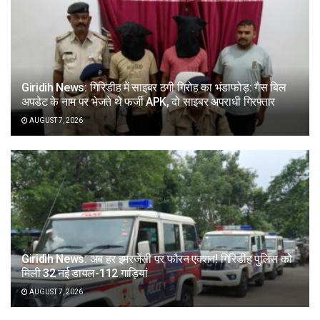
Giridih News: गिरिडीह में साइबर ठगी गिरोह का भंडाफोड़: गैस बिल
अपडेट के नाम पर भेजते थे फर्जी APK, दो साइबर अपराधी गिरफ्तार
AUGUST 7, 2026
Giridih News: अब हर इमरजेंसी पर फौरन एक्शन! गिरिडीह पुलिस को
मिली 32 नई डायल-112 गाड़ियां
AUGUST 7, 2026