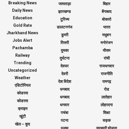
Breaking News
जामताड़ा
बिहार
Daily News
झारखण्ड
बेंगाबाद
Education
टूरिज्म
बोकारो
Gold Rate
डालटनगंज
भारत
Jharkhand News
डुमरी
मधुबन
Jobs Alert
तिसरी
मनोरंजन
Pachamba
दुमका
मौसम
Railway
दुर्घटना
रांची
Trending
देवघर
राजधनवार
Uncategorized
देवरी
राजनीति
Weather
देश विदेश
रामगढ़
एडिटोरियल
धनबाद
रोड
कोडरमा
धनबाद
लातेहार
कोडरमा
धनवार
लोहरदगा
क्राइम
पचंबा
शिक्षा
खूंटी
पटना
सड़क
खेल – कूद
पलामू
सरकारी योजना