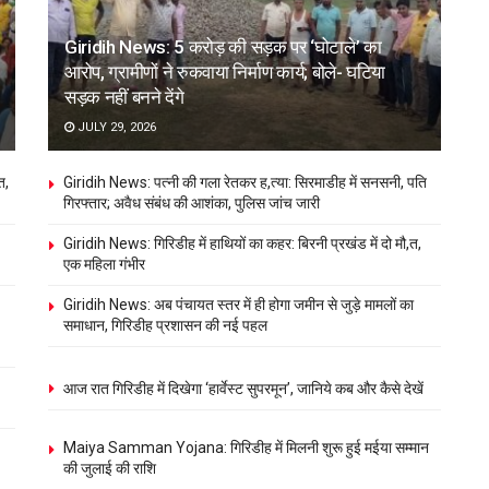
Giridih News: 5 करोड़ की सड़क पर ‘घोटाले’ का
आरोप, ग्रामीणों ने रुकवाया निर्माण कार्य; बोले- घटिया
सड़क नहीं बनने देंगे
JULY 29, 2026
त,
Giridih News: पत्नी की गला रेतकर ह,त्या: सिरमाडीह में सनसनी, पति
गिरफ्तार; अवैध संबंध की आशंका, पुलिस जांच जारी
Giridih News: गिरिडीह में हाथियों का कहर: बिरनी प्रखंड में दो मौ,त,
एक महिला गंभीर
Giridih News: अब पंचायत स्तर में ही होगा जमीन से जुड़े मामलों का
समाधान, गिरिडीह प्रशासन की नई पहल
आज रात गिरिडीह में दिखेगा ‘हार्वेस्ट सुपरमून’, जानिये कब और कैसे देखें
Maiya Samman Yojana: गिरिडीह में मिलनी शुरू हुई मईया सम्मान
की जुलाई की राशि