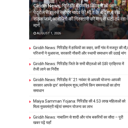
Giridih News: गिरिडीह में जमीन विवाद ने ली जान,
पेट्रोल से झुलसे सहोदर यादव की मौ,त के बाद श,व रख
सड़क जाम, आरोपितों की गिरफ्तारी की मांग से घंटों ठप रहा
मार्ग
AUGUST 1, 2026
Giridih News: गिरिडीह में हाथियों का कहर, कर्री गांव में मजदूर की मौ,
परिजनों ने मुआवजा, सरकारी नौकरी और स्थायी समाधान की उठाई मांग
Giridih News: गिरिडीह जिले के सभी बीएलओ को SIR प्रक्रिया में
तेजी लाने का निर्देश
Giridih News: गिरिडीह में ‘ 21 नवंबर से आपकी योजना-आपकी
सरकार आपके द्वार’ कार्यक्रम शुरू,जानिये किन समस्याओं का होगा
समाधान
Maiya Samman Yojana: गिरिडीह की 4.53 लाख महिलाओं को
मिला मुख्यमंत्री मंईयां सम्मान योजना का लाभ
Giridih News: नाबालिग से शादी और पांच बकरियों का सौदा – पूरी
खबर पढ़ें यहाँ