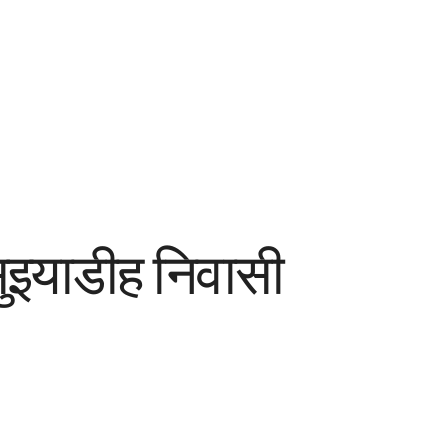
ुइयाडीह निवासी