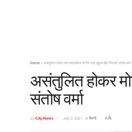
Home
»
असंतुलित होकर मोटरसाइकिल से गिर पड़ा सुइयाडीह निवासी संतोष वर्मा
असंतुलित होकर मो
संतोष वर्मा
A
by
City News
July 2, 2021
in
बिरनी
A