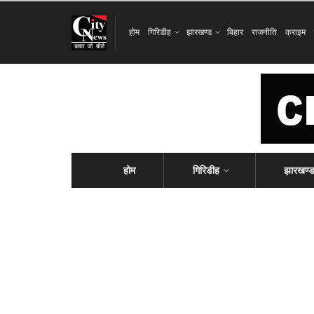
होम
गिरिडीह
झारखण्ड
बिहार
राजनीति
क्राइम
होम
गिरिडीह
झारखण्